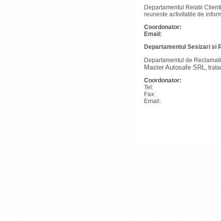
Departamentul Relatii Client
reuneste activitatile de infor
Coordonator:
Email:
Departamentul Sesizari si R
Departamentul de Reclamatii s
Master Autosafe SRL
, trat
Coordonator:
Tel:
Fax:
Email: