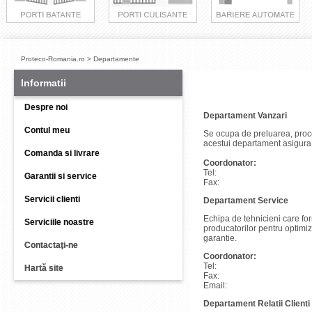
Proteco-Romania.ro
>
Departamente
Informatii
Despre noi
Departament Vanzari
Contul meu
Se ocupa de preluarea, proces
acestui departament asigura 
Comanda si livrare
Coordonator:
Tel:
Garantii si service
Fax:
Servicii clienti
Departament Service
Echipa de tehnicieni care fo
Serviciile noastre
producatorilor pentru optimi
garantie.
Contactaţi-ne
Coordonator:
Tel:
Hartă site
Fax:
Email:
Departament Relatii Clienti