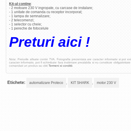
Kit-ul contine
:
- 2 motoare 230 V ingropate, cu carcase de instalare;
- 1 unitate de comanda cu receptor incorporat;
- 1 lampa de semnalizare;
- 2 telecomenzi;
- 1 selector cu cheie;
- 1 pereche de fotocelule
Preturi aici !
Nota
: Preturile afisate contin TVA. Fotografia prezentata are caracter informativ si pot ex
caracter informativ, pot fi schimbate fara instiintare prealabila si nu constituie obligativitat
comandati un produs sa cititi
Termeni si conditii
.
Etichete:
automatizare Proteco
,
KIT SHARK
,
motor 230 V