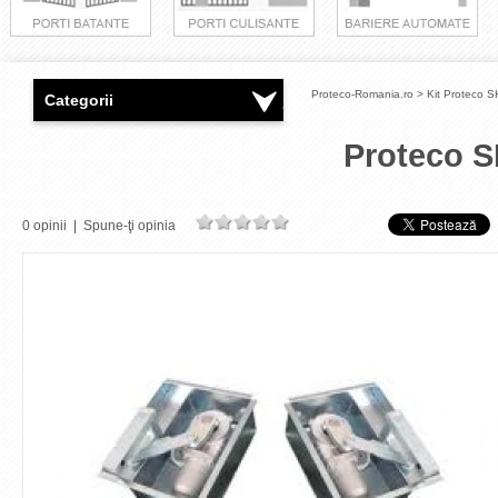
Proteco-Romania.ro
>
Kit Proteco 
Categorii
Proteco 
0 opinii
|
Spune-ţi opinia